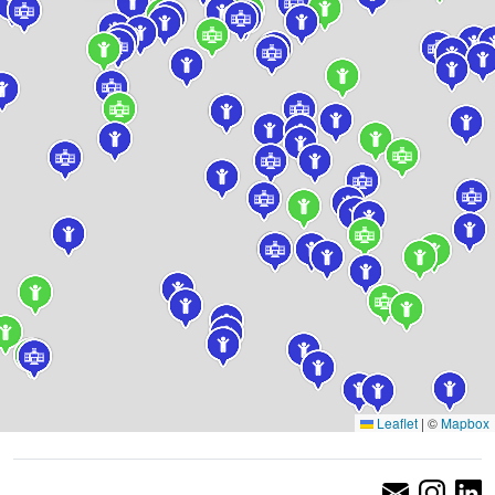
Leaflet
|
©
Mapbox